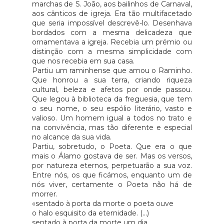
marchas de S. João, aos bailinhos de Carnaval,
aos cânticos de igreja. Era tão multifacetado
que seria impossível descrevê-lo. Desenhava
bordados com a mesma delicadeza que
ornamentava a igreja. Recebia um prémio ou
distinção com a mesma simplicidade com
que nos recebia em sua casa.
Partiu um raminhense que amou o Raminho.
Que honrou a sua terra, criando riqueza
cultural, beleza e afetos por onde passou.
Que legou à biblioteca da freguesia, que tem
o seu nome, o seu espólio literário, vasto e
valioso. Um homem igual a todos no trato e
na convivência, mas tão diferente e especial
no alcance da sua vida.
Partiu, sobretudo, o Poeta. Que era o que
mais o Álamo gostava de ser. Mas os versos,
por natureza eternos, perpetuarão a sua voz.
Entre nós, os que ficámos, enquanto um de
nós viver, certamente o Poeta não há de
morrer.
«sentado à porta da morte o poeta ouve
o halo esquisito da eternidade. (…)
sentado à porta da morte um dia