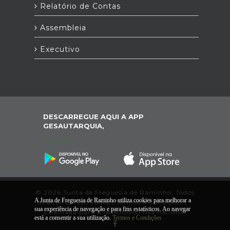
Relatório de Contas
Assembleia
Executivo
DESCARREGUE AQUI A APP
GESAUTARQUIA,
© 2026 Junta de Freguesia de Raminho. Todos
A Junta de Freguesia de Raminho utiliza cookies para melhorar a
os direitos reservados |
Termos e Condições
|
*
sua experiência de navegação e para fins estatísticos. Ao navegar
Chamada para a rede/móvel fixa nacional
está a consentir a sua utilização.
Termos e Condições