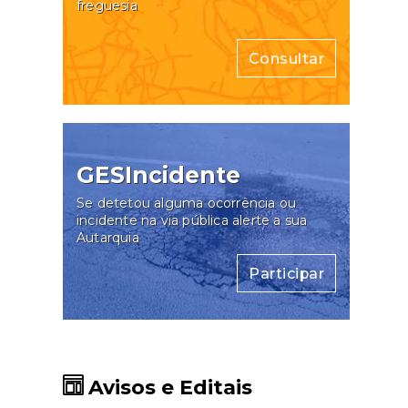
freguesia
Consultar
GESIncidente
Se detetou alguma ocorrência ou
incidente na via pública alerte a sua
Autarquia
Participar
Avisos e Editais