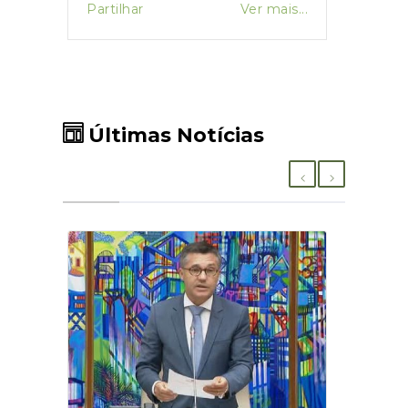
Apoio
is...
Partilhar
Ver mais...
Partil
Lucra
Apoio
Últimas Notícias