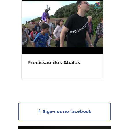
ho
Procissão dos Abalos
Come
Freg
Home
Bret
Siga-nos no facebook