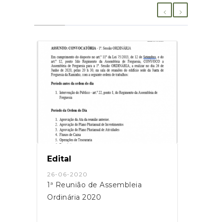
Edital
Avis
26-06-2020
09-06
da
1ª Reunião de Assembleia
Iníci
Ordinária 2020
Parti
Regu