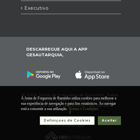
Executivo
DESCARREGUE AQUI A APP
GESAUTARQUIA,
© 2026 Junta de Freguesia de Raminho. Todos
A Junta de Freguesia de Raminho utiliza cookies para melhorar a
os direitos reservados |
Termos e Condições
|
*
sua experiência de navegação e para fins estatísticos. Ao navegar
Chamada para a rede/móvel fixa nacional
está a consentir a sua utilização.
Termos e Condições
Definiçoes de Cookies
Aceitar
Desenvolvido por: