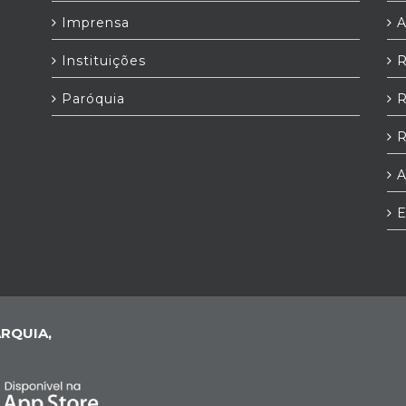
Imprensa
A
Instituições
R
Paróquia
R
R
A
E
RQUIA,