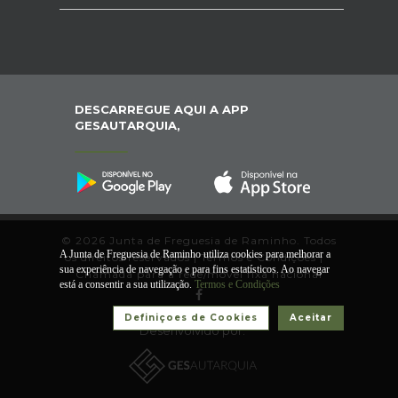
DESCARREGUE AQUI A APP
GESAUTARQUIA,
© 2026 Junta de Freguesia de Raminho. Todos
A Junta de Freguesia de Raminho utiliza cookies para melhorar a
os direitos reservados |
Termos e Condições
|
*
sua experiência de navegação e para fins estatísticos. Ao navegar
Chamada para a rede/móvel fixa nacional
está a consentir a sua utilização.
Termos e Condições
Definiçoes de Cookies
Aceitar
Desenvolvido por: